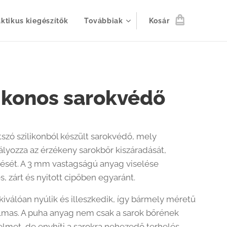
aktikus kiegészítők
Továbbiak
Kosár
likonos sarokvédő
tszó szilikonból készült sarokvédő, mely
yozza az érzékeny sarokbőr kiszáradását,
ését. A 3 mm vastagságú anyag viselése
, zárt és nyitott cipőben egyaránt.
 kiválóan nyúlik és illeszkedik, így bármely méretű
almas. A puha anyag nem csak a sarok bőrének
elmet, de enyhíti a sarokra nehezedő terhelés