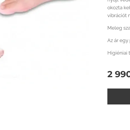
okozta kel
vibrációt
Meleg sza
Az ár egy 
Higiéniai
2 99