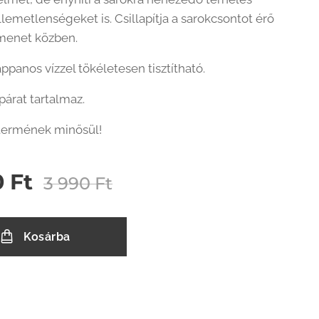
lemetlenségeket is. Csillapítja a sarokcsontot érő
 menet közben.
ppanos vízzel tökéletesen tisztítható.
párat tartalmaz.
 termének minősül!
0
Ft
3 990
Ft
Kosárba