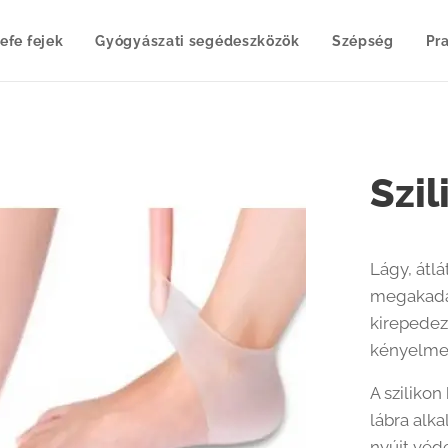
efe fejek
Gyógyászati segédeszközök
Szépség
Pr
Szi
Lágy, átlá
megakadál
kirepedez
kényelmes
A szilikon
lábra alk
nyújt véd