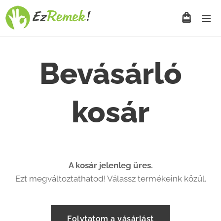
Bevásárló
kosár
A kosár jelenleg üres.
Ezt megváltoztathatod! Válassz termékeink közül.
Folytatom a vásárlást