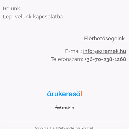
Rólunk
Lépj velünk kapcsolatba
Elérhetőségeink
E-mail:
info@ezremek.hu
Telefonszám:
+36-70-238-1268
Árukereső.hu
Az oldalt a
Webnode
működteti