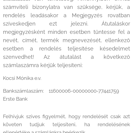
számviteli bizonylatra van szüksége, kérjük, a
rendelés leadásakor a Megjegyzés rovatban
szíveskedjen ezt jelezni. Átutaláskor
megjegyzésként minden esetben tüntesse fel a
nevét, címét, termék megnevezését, ellenkező
esetben a rendelés teljesítése késedelmet
szenvedhet! Az átutalást a következő
számlaszámra kérjük teljesíteni:
Kocsi Mónika e.v.
Bankszámlaszám: 11600006-00000000-77441759
Erste Bank
Felhívjuk szíves figyelmét, hogy rendelését csak azt
követen tudjuk teljesíteni, ha rendelésének
ellenértéke a számlánkra beérkezik.