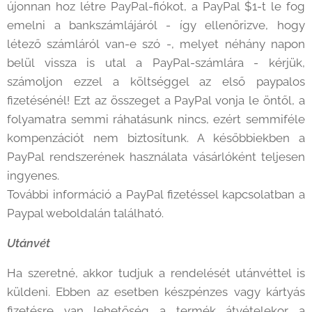
újonnan hoz létre PayPal-fiókot, a PayPal $1-t le fog
emelni a bankszámlájáról - így ellenőrizve, hogy
létező számláról van-e szó -, melyet néhány napon
belül vissza is utal a PayPal-számlára - kérjük,
számoljon ezzel a költséggel az első paypalos
fizetésénél! Ezt az összeget a PayPal vonja le öntől, a
folyamatra semmi ráhatásunk nincs, ezért semmiféle
kompenzációt nem biztosítunk. A későbbiekben a
PayPal rendszerének használata vásárlóként teljesen
ingyenes.
További információ a PayPal fizetéssel kapcsolatban a
Paypal weboldalán található.
Utánvét
Ha szeretné, akkor tudjuk a rendelését utánvéttel is
küldeni. Ebben az esetben készpénzes vagy kártyás
fizetésre van lehetőség a termék átvételekor a