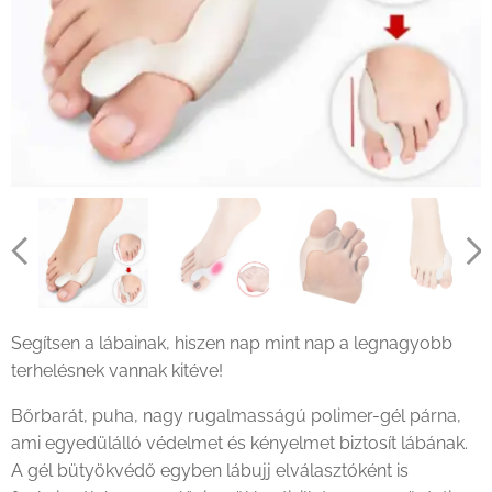
Segítsen a lábainak, hiszen nap mint nap a legnagyobb
terhelésnek vannak kitéve!
Bőrbarát, puha, nagy rugalmasságú polimer-gél párna,
ami egyedülálló védelmet és kényelmet biztosít lábának.
A gél bütyökvédő egyben lábujj elválasztóként is