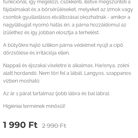
funkcionál, így megelőzi, csökkenti, illetve megszünteti a
fájdalmakat és a bőrsérüléseket, melyeket az izmok vagy
csontok gyulladásos elváltozásai okozhatnak - amikor a
nagylábujjat nyomó hatás éri, a párna hozzáidomul az
ízülethez és így jobban elosztja a terhelést.
A bütyökre hajló szilikon párna védelmet nyújt a cipő
dörzsölése és irritációja ellen.
Nappali és éjszakai viseletre is alkalmas. Harisnya, zokni
alatt hordandó. Nem töri fel a lábát. Langyos, szappanos
vízben mosható.
Az ár 1 párat tartalmaz (jobb lábra és bal lábra).
Higiéniai termének minősül!
1 990
Ft
2 990
Ft