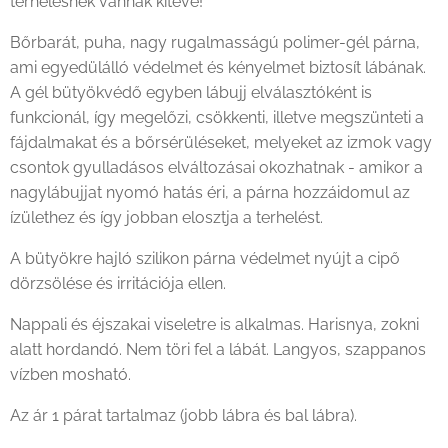
terhelésnek vannak kitéve!
Bőrbarát, puha, nagy rugalmasságú polimer-gél párna,
ami egyedülálló védelmet és kényelmet biztosít lábának.
A gél bütyökvédő egyben lábujj elválasztóként is
funkcionál, így megelőzi, csökkenti, illetve megszünteti a
fájdalmakat és a bőrsérüléseket, melyeket az izmok vagy
csontok gyulladásos elváltozásai okozhatnak - amikor a
nagylábujjat nyomó hatás éri, a párna hozzáidomul az
ízülethez és így jobban elosztja a terhelést.
A bütyökre hajló szilikon párna védelmet nyújt a cipő
dörzsölése és irritációja ellen.
Nappali és éjszakai viseletre is alkalmas. Harisnya, zokni
alatt hordandó. Nem töri fel a lábát. Langyos, szappanos
vízben mosható.
Az ár 1 párat tartalmaz (jobb lábra és bal lábra).