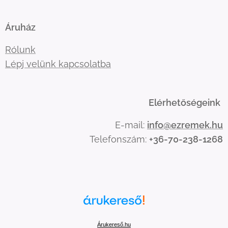
Áruház
Rólunk
Lépj velünk kapcsolatba
Elérhetőségeink
E-mail:
info@ezremek.hu
Telefonszám:
+36-70-238-1268
Árukereső.hu