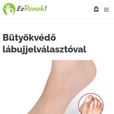
Bütyökvédő
lábujjelválasztóval